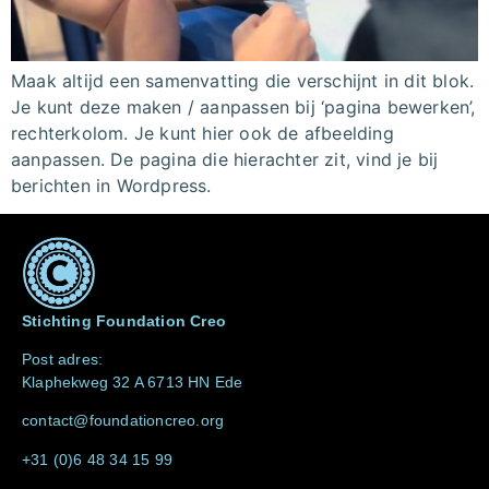
Maak altijd een samenvatting die verschijnt in dit blok.
Je kunt deze maken / aanpassen bij ‘pagina bewerken’,
rechterkolom. Je kunt hier ook de afbeelding
aanpassen. De pagina die hierachter zit, vind je bij
berichten in Wordpress.
Stichting Foundation Creo
Post adres:
Klaphekweg 32 A 6713 HN Ede
contact@foundationcreo.org
+31 (0)6 48 34 15 99