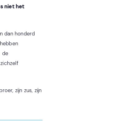
s niet het
ken dan honderd
t hebben
n de
zichzelf
oer, zijn zus, zijn