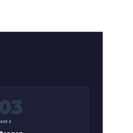
03
FASE 3