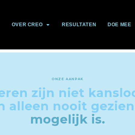
OVER CREO
RESULTATEN
DOE MEE
ONZE AANPAK
ren zijn niet kanslo
 alleen nooit gezie
mogelijk is.