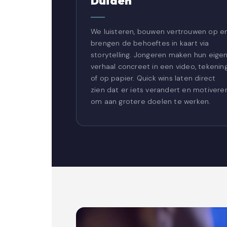
Duiden
We luisteren, bouwen vertrouwen op e
brengen de behoeftes in kaart via
storytelling. Jongeren maken hun eige
verhaal concreet in een video, tekenin
of op papier. Quick wins laten direct
zien dat er iets verandert en motivere
om aan grotere doelen te werken.