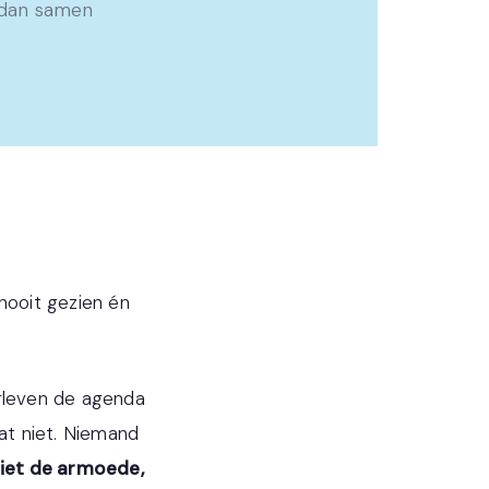
 dan samen
 nooit gezien én
erleven de agenda
aat niet. Niemand
iet de armoede,