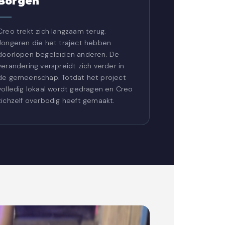
Borgen
Creo trekt zich langzaam terug.
Jongeren die het traject hebben
doorlopen begeleiden anderen. De
verandering verspreidt zich verder in
de gemeenschap. Totdat het project
volledig lokaal wordt gedragen en Creo
zichzelf overbodig heeft gemaakt.