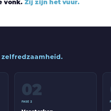
de vonk.
Zij zijn het vuur.
: zelfredzaamheid.
02
FASE 2