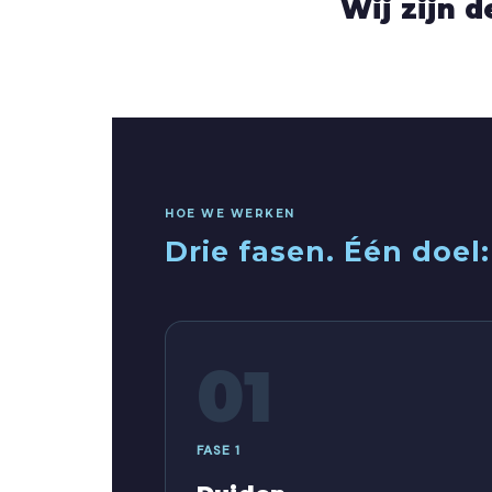
Wij zijn 
HOE WE WERKEN
Drie fasen. Één doel
01
FASE 1