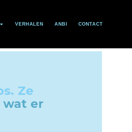
VERHALEN
ANBI
CONTACT
os. Ze
n
wat er