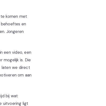
r te komen met
e behoeftes en
en. Jongeren
in een video, een
r mogelijk is. Die
d laten we direct
 motiveren om aan
jd bij wat
uitvoering ligt