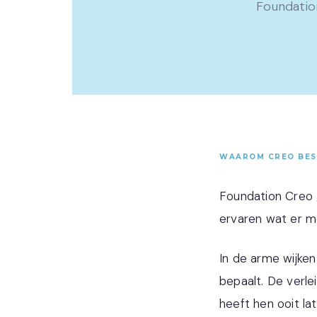
Foundatio
WAAROM CREO BE
Foundation Creo g
ervaren wat er mo
In de arme wijken
bepaalt. De verle
heeft hen ooit la