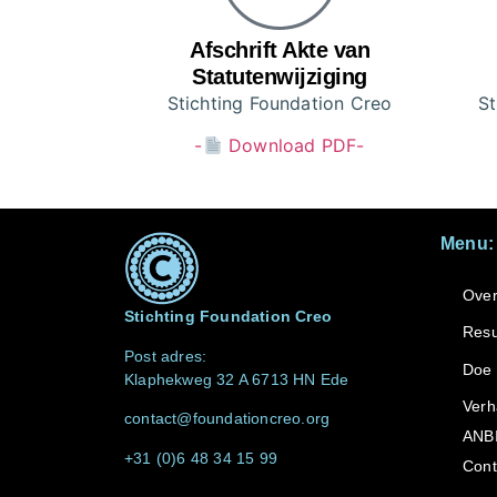
Afschrift Akte van
Statutenwijziging
Stichting Foundation Creo
St
-
Download PDF-
Menu:
Over
Stichting Foundation Creo
Resu
Post adres:
Doe
Klaphekweg 32 A 6713 HN Ede
Verh
contact@foundationcreo.org
ANB
+31 (0)6 48 34 15 99
Cont