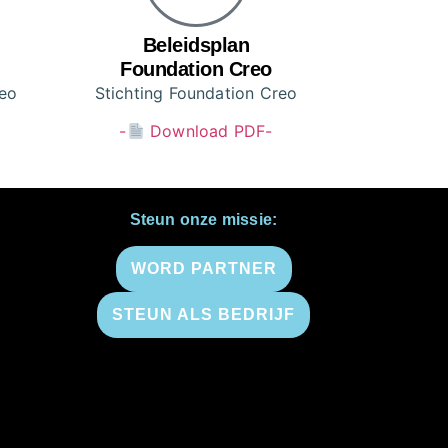
Beleidsplan
Foundation Creo
reo
Stichting Foundation Creo
-
Download PDF-
Steun onze missie:
WORD PARTNER
STEUN ALS BEDRIJF