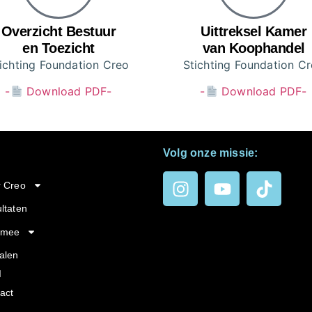
Overzicht Bestuur
Uittreksel Kamer
en Toezicht
van Koophandel
ichting Foundation Creo
Stichting Foundation C
-
Download PDF-
-
Download PDF-
Volg onze missie:
 Creo
ltaten
 mee
alen
I
act